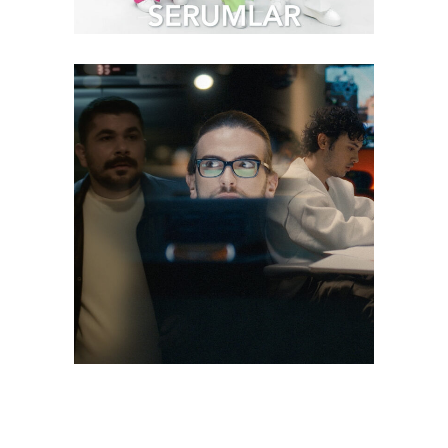
Case Study
Reklam Filmi
Valorant – Champions
Tour #ÇokTanıdık Film
Serisi