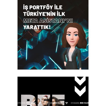
Case Study
İş Portföy’le
Türkiye’nin İlk Meta
Asistanını Yarattık!