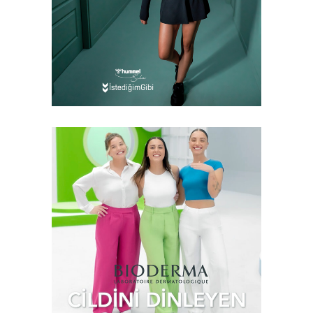
Hummel – İstediğim
Gibi
Case Study
Reklam Filmi
Video
Bioderma – Cildini
Dinleyen Serumlar