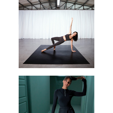
Case Study
Reklam Filmi
Video
Hummel – Mindful
Training
Case Study
Reklam Filmi