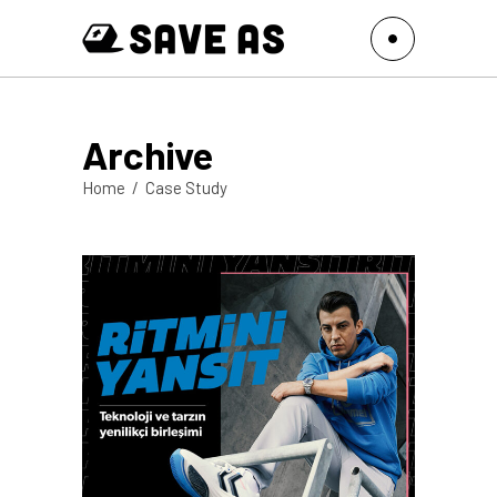
Archive
Home
/
Case Study
Case Study
Hummel – Ritmini
Yansıt